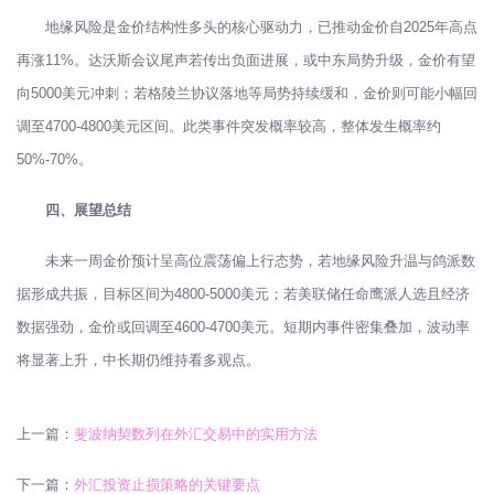
地缘风险是金价结构性多头的核心驱动力，已推动金价自2025年高点
再涨11%。达沃斯会议尾声若传出负面进展，或中东局势升级，金价有望
向5000美元冲刺；若格陵兰协议落地等局势持续缓和，金价则可能小幅回
调至4700-4800美元区间。此类事件突发概率较高，整体发生概率约
50%-70%。
四、展望总结
未来一周金价预计呈高位震荡偏上行态势，若地缘风险升温与鸽派数
据形成共振，目标区间为4800-5000美元；若美联储任命鹰派人选且经济
数据强劲，金价或回调至4600-4700美元。短期内事件密集叠加，波动率
将显著上升，中长期仍维持看多观点。
上一篇：
斐波纳契数列在外汇交易中的实用方法
下一篇：
外汇投资止损策略的关键要点